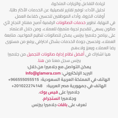
لزيادة التفاعل والزيارات المتكررة.
تحليل الأداء: توفير تقارير تفصيلية عن الخدمات الأكثر طلبًا،
أوقات الذروة، وأداء الموظفين لتحسين كفاءة العمل.
في النهاية، تطوير
خدمات الصالونات
الرقمية أصبح مفتاح النجاح لأي
صالون يسعى لتقديم تجربة متميزة للعملاء، ومن خلال الاعتماد
على برنامج جلاميرا بيزنس، يمكن للصالونات تنظيم المواعيد، متابعة
العملاء، وتحسين جودة الخدمات بشكل احترافي يرفع من مستوى
رضا العملاء ويعزز ولاءهم.
هيا اشتراك في
أفضل نظام إدارة صالونات التجميل
من جلاميرا
بيزنس سجل معنا من
هنا
.
يمكن التواصل مع جلاميرا من خلال
:
البريد الإلكتروني
:
Info@glamera.com
الهاتف في المملكة العربية السعودية: 966555055515+
الهاتف في جمهورية مصر العربية: 201022274148+
جلاميرا على
فيس بوك
.
وجلاميرا
انستجرام
.
تعرف على
باقات
جلاميرا بيزنس