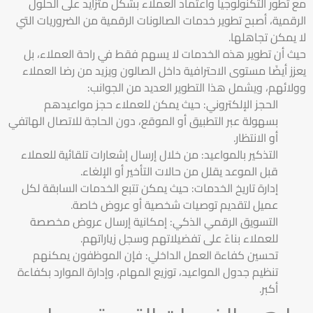
مع تطور التكنولوجيا واعتماد العملاء بشكل متزايد على الحلول
الرقمية، أصبح تطوير خدمات الصالونات الرقمية من الضروريات التي
لا يمكن تجاهلها.
حيث أن تطوير هذه الخدمات لا يسهم فقط في راحة العملاء، بل
يعزز أيضًا مستوى الاحترافية داخل الصالون ويزيد من رضا العملاء
وولائهم، ويشمل هذا التطوير العديد من الجوانب:
الحجز الإلكتروني: حيث يمكن للعملاء حجز مواعيدهم
بسهولة عبر التطبيق أو الموقع، دون الحاجة للاتصال الهاتفي
أو الانتظار.
التذكير بالمواعيد: من خلال إرسال إشعارات تلقائية للعملاء
قبل الموعد يقلل من حالات التأخير أو الإلغاء.
إدارة تاريخ الخدمات: حيث يمكن تتبع الخدمات السابقة لكل
عميل لتقديم توصيات شخصية أو عروض خاصة.
التسويق الرقمي الذكي: إمكانية إرسال عروض مخصصة
للعملاء بناءً على تفضيلاتهم وسجل زياراتهم.
تحسين كفاءة العمل الداخلي: فإن الموظفون يمكنهم
تنظيم جدول المواعيد، توزيع المهام، وإدارة الموارد بكفاءة
أكبر.