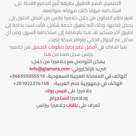
التصميم، صُمم التطبيق بطريقة تُتيح للجميع القدرة على
استخدامه مهما كانت مهاراته متواضعة.
تغيير نظام الصالون من خلال جلاميرا بيزنس من أفضل الحلول إلى
يمكن إتباعها، وذلك لأنه تطبيق خدمة شامل، فأنت لست بحاجة إلى
تطبيق آخر مساعد له، هذا بالإضافة إلى استخدامه السهل ومن أي
مكان عبر الجوال الذكي وتوافر شبكة إنترنت.
هيا اشتراك في
أفضل نظم إدارة صالونات التجميل
من جلاميرا
بيزنس سجل معنا من
هنا
.
يمكن التواصل مع جلاميرا من خلال
:
البريد الإلكتروني
:
Info@glamera.com
الهاتف في المملكة العربية السعودية: 966555055515+
الهاتف في جمهورية مصر العربية: 201022274148+
جلاميرا على
فيس بوك
.
وجلاميرا
انستجرام
.
تعرف على
باقات
جلاميرا بيزنس