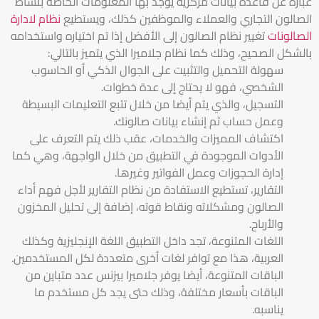
عبارة عن قاعدة بيانات مركزية يوجد بها المعلومات الخاصة بنشاط
الصالون التجاري والعملاء والموظفين كذلك، ويستطيع
نظام لادارة
الصالونات
تغيير نظام الصالون إلى الأفضل إذا تم اختياره واستخدامه
بالشكل الصحيح، وذلك كما نظام جلاميرا الذي يتميز بالتالي:
سهولة التحميل والتثبيت على الجوال الذكي أو الحاسوب
الشخصي، فهو لا يحتاج إلى عدة خطوات.
التسجيل، والذي يتم أيضا من خلال تتبع التعليمات البسيطة
وعمل حساب ثم إنشاء بيانات صالونك.
اكتشاف المميزات والخدمات، عقب ذلك يتم التعرف على
الأدوات الموجودة في التطبيق من خلال الواجهة، وهي كما
إدارة الحجوزات وعمل الفواتير وغيرها.
التقارير، تستطيع الاستفادة من نظام التقارير لأجل فهم أداء
الصالون ومشكلاته ونقاط قوته، إضافة إلى تحليل المخزون
والأرباح.
اللغات المتنوعة، تجد داخل التطبيق اللغة الإنجليزية وكذلك
العربية، هذا مع توافر لغات أخرى متعددة لكل المستخدمين.
الباقات المتنوعة، أيضا يوفر جلاميرا بيزنس عدد متباين من
الباقات بأسعار مختلفة، وذلك حتى يجد كل مستخدم ما
يناسبه.