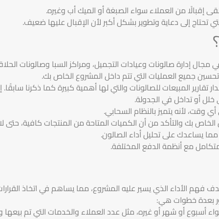
قى إقبالًا من العملاء سواء الصبغة أو الميك أب وغيره.
تحتاج إلى دعاية وتطوير بشكل أكبر لأن الإقبال عليها ضعيف.
ي مجال إدارة صالونات وعيادات التجميل، ومراكز السبا وصالونات الحلاق
تحسين جميع العمليات التي تتم داخل المشروع الخاص بك.
ر تقارير المبيعات للصالونات والتي لها أهمية كبيرة كما ذكرنا سابقًا. 
خلل أو تداخل في الجدولة.
 وقت، لأنه يتميز بالنظام السحابي.
ن الخاص بك والتأكد من أن الكميات المتاحة من المنتجات كافية، حتى
مما يساعدك على تحليل أداء الصالون.
متكامل مع أنظمة الدفع المختلفة.
دف فهم الأداء الذي يسير عليه المشروع، مما يساهم في اتخاذ القرارات 
رور بعدة خطوات هي:
اء أسبوع أو شهر أو غيره، مثل عدد العملاء والخدمات التي تم بيعها وإج