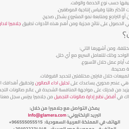
نيفها حسب نوع الخدمة والوقت.
 الأكثر طلبًا وقياس إنتاجية الموظفين.
ن أو التراجع ومتابعة نمو المشروع بشكل صحيح.
 في الحصول على نتائج مجزية ومن أهم هذه الأدوات تطبيق
جلاميرا لادا
؟
ختلفة، ومن أشهرها الآتي:
 الواحد وذلك للتعامل السريع مع أي خلل.
أيام عمل خلال الأسبوع.
ية صحيحة.
 المبيعات خلال فترتين مختلفتين لتحديد الفروقات.
 هي عنصر محوري يساعدك على
تحليل اداء الصالون
وتحقيق أهدافك الت
زيد من قدرتك على مواجهة المنافسة الشديدة في عالم صالونات التجم
اك في
أفضل نظم إدارة صالونات التجميل
من جلاميرا بيزنس سجل معنا
يمكن التواصل مع جلاميرا من خلال
:
البريد الإلكتروني
:
Info@glamera.com
الهاتف في المملكة العربية السعودية: 966555055515+
الهاتف في جمهورية مصر العربية: 201022274148+