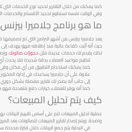
كما يمكنك من خلال التقارير تحديد نوع الخدمات التي تل
وفي الوقت نفسه تستطيع تحديد الأقسام والخدمات التي 
ما هو برنامج جلاميرا بيزنس؟
يعد جلاميرا بيزنس من أشهر البرامج التي تم تصميمها ف
حيث أنه أثبت كفاءة عالية منذ إطلاقه فهو يهدف إلى 
لذلك يقدم لك خدمات عديدة مثل
حجوزات صالونك
وإصدا
تنظيم مواعيد العملاء بدقة شديدة فلا يحدث أي 
كما يمكنك استخدام التطبيق من أي مكان وفي أي
علاوة على أن جلاميرا يساعدك في إدارة المخزو
إلى جانب أنه يصدر لك تقارير مفصلة بشكل دوري 
كما أنه يوفر للعملاء خيارات دفع متعددة فهو 
كيف يتم تحليل المبيعات؟
عملية تحليل المبيعات تتم على أساس تقييم البيانات به
واضحة. ويتم إصدار تقارير المبيعات للصالونات بعد الم
في البداية يتم جمع البيانات خلال فترة محددة سو