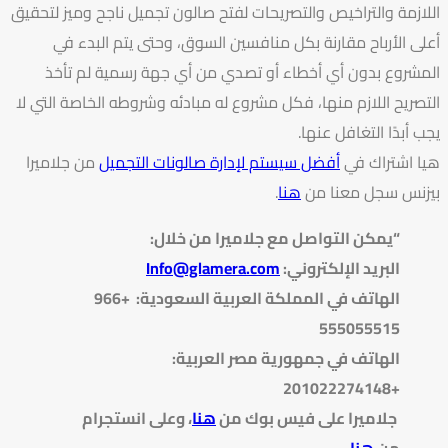
اللازمة والتراخيص والتصريحات لفتح صالون تجميل ناجح وميز لتحقيق
أعلى الأرباح مقارنة بكل منافسين السوق، وحتى يتم البدء في
المشروع بدون أي أخطاء أو تصدي من أي جهة رسمية لم تأخذ
التصريح اللازم منها، فكل مشروع له مبادئه وشروطه الخاصة التي لا
يجب أبدًا التغافل عنها.
هيا اشتراك في
أفضل سيستم لإدارة صالونات التجميل
من جلاميرا
بيزنس سجل معنا من
هنا
.
“يمكن التواصل مع جلاميرا من خلال
:
البريد الإلكتروني
:
Info@glamera.com
الهاتف في المملكة العربية السعودية: +966
555055515
الهاتف في جمهورية مصر العربية:
+201022274148
جلاميرا على فيس بوك من
هنا
، وعلى انستجرام
من
هنا
.