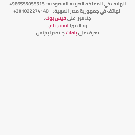
الهاتف في المملكة العربية السعودية: 966555055515+
الهاتف في جمهورية مصر العربية: 201022274148+
جلاميرا على
فيس بوك
.
وجلاميرا
انستجرام
.
تعرف على
باقات
جلاميرا بيزنس