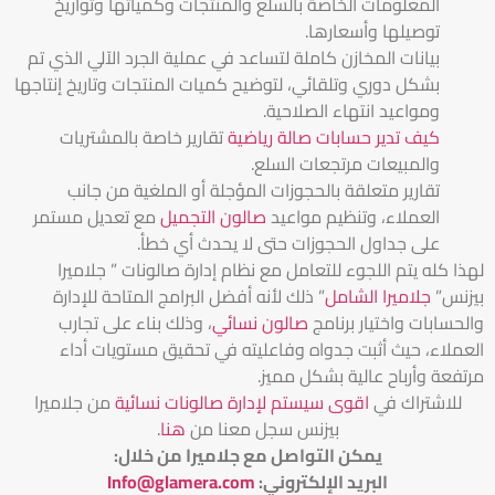
المعلومات الخاصة بالسلع والمنتجات وكمياتها وتواريخ
توصيلها وأسعارها.
بيانات المخازن كاملة لتساعد في عملية الجرد الآلي الذي تم
بشكل دوري وتلقائي، لتوضيح كميات المنتجات وتاريخ إنتاجها
ومواعيد انتهاء الصلاحية.
كيف تدير حسابات صالة رياضية
تقارير خاصة بالمشتريات
والمبيعات مرتجعات السلع.
تقارير متعلقة بالحجوزات المؤجلة أو الملغية من جانب
العملاء، وتنظيم مواعيد
صالون التجميل
مع تعديل مستمر
على جداول الحجوزات حتى لا يحدث أي خطأ.
لهذا كله يتم اللجوء للتعامل مع نظام إدارة صالونات ” جلاميرا
بيزنس”
جلاميرا الشامل
” ذلك لأنه أفضل البرامج المتاحة للإدارة
والحسابات واختيار برنامج
صالون نسائي
، وذلك بناء على تجارب
العملاء، حيث أثبت جدواه وفاعليته في تحقيق مستويات أداء
مرتفعة وأرباح عالية بشكل مميز.
للاشتراك في
اقوى سيستم لإدارة صالونات نسائية
من جلاميرا
بيزنس سجل معنا من
هنا
.
يمكن التواصل مع جلاميرا من خلال
:
البريد الإلكتروني
:
Info@glamera.com