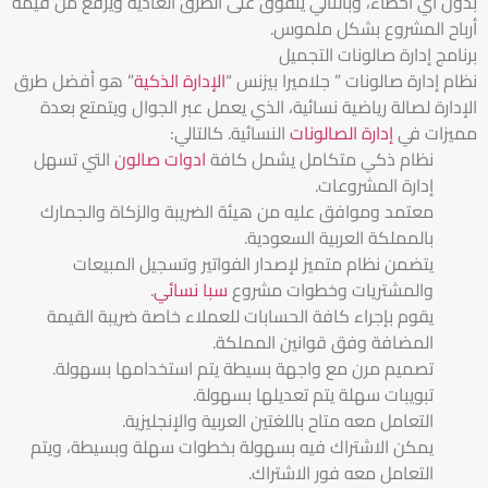
بدون أي أخطاء، وبالتالي يتفوق على الطرق العادية ويرفع من قيمة
أرباح المشروع بشكل ملموس.
برنامج إدارة صالونات التجميل
نظام إدارة صالونات ” جلاميرا بيزنس “
الإدارة الذكية
” هو أفضل طرق
الإدارة لصالة رياضية نسائية، الذي يعمل عبر الجوال ويتمتع بعدة
مميزات في
إدارة الصالونات
النسائية. كالتالي:
نظام ذكي متكامل يشمل كافة
ادوات صالون
التي تسهل
إدارة المشروعات.
معتمد وموافق عليه من هيئة الضريبة والزكاة والجمارك
بالمملكة العربية السعودية.
يتضمن نظام متميز لإصدار الفواتير وتسجيل المبيعات
والمشتريات وخطوات مشروع
سبا نسائي
.
يقوم بإجراء كافة الحسابات للعملاء خاصة ضريبة القيمة
المضافة وفق قوانين المملكة.
تصميم مرن مع واجهة بسيطة يتم استخدامها بسهولة.
تبويبات سهلة يتم تعديلها بسهولة.
التعامل معه متاح باللغتين العربية والإنجليزية.
يمكن الاشتراك فيه بسهولة بخطوات سهلة وبسيطة، ويتم
التعامل معه فور الاشتراك.