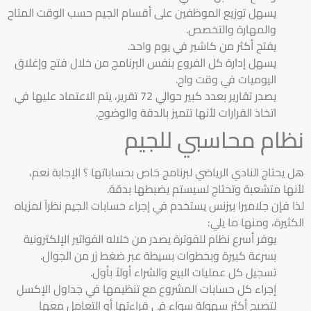
يسهل توزيع الموظفين على أقسام الجيم حسب الوقت المتاح
والمهارة والتخصص.
يفتح أكثر من كاشير في يوم واحد.
يسهل إدارة كل الفروع بنفس البرنامج من خلال فتح وإغلاق
اليوميات في وقت واح.
يصدر تقارير بعدد كبير حوالي 72 تقرير، يتم الاعتماد عليها في
اتخاذ القرارات لأنها تتميز بالدقة والوضوح.
نظام محاسبي للجيم
هل يحتاج النادي الرياضي لبرنامج خاص بحساباتها ؟ الإجابة نعم،
لأنها متشعبة وتحتاج لسيستم يضبطها بدقة.
لذا فإن جلاميرا بيزنس يستخدم في إجراء حسابات الجيم نظراً لمزياه
الكثيرة، ومنها ما يلي:
يوفر أسرع نظام للفوترة يصدر من خلاله الفواتير الإلكترونية
بسرعة كبيرة وبخطوات بسيطة عبر ضغط زر من الجوال.
تسجيل كل عمليات البيع والشراء أولاً بأول.
إجراء كل حسابات المشروع مع تنظيمها في جداول الإكسل
لتصبح أكثر سهولة سواء في قراءتها أو التعامل معها