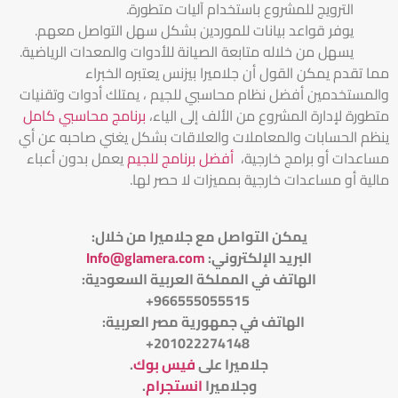
الترويج للمشروع باستخدام آليات متطورة.
يوفر قواعد بيانات للموردين بشكل سهل التواصل معهم.
يسهل من خلاله متابعة الصيانة للأدوات والمعدات الرياضية.
مما تقدم يمكن القول أن جلاميرا بيزنس يعتبره الخبراء
والمستخدمين أفضل نظام محاسبي للجيم ، يمتلك أدوات وتقنيات
متطورة لإدارة المشروع من الألف إلى الياء،
برنامج محاسبي كامل
ينظم الحسابات والمعاملات والعلاقات بشكل يغني صاحبه عن أي
مساعدات أو برامج خارجية،
أفضل برنامج للجيم
يعمل بدون أعباء
مالية أو مساعدات خارجية بمميزات لا حصر لها.
يمكن التواصل مع جلاميرا من خلال
:
البريد الإلكتروني
:
Info@glamera.com
الهاتف في المملكة العربية السعودية:
966555055515+
الهاتف في جمهورية مصر العربية:
201022274148+
جلاميرا على
فيس بوك
.
وجلاميرا
انستجرام
.