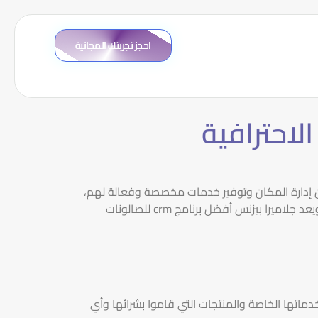
احجز تجربتك المجانية
كنك من إدارة المكان وتوفير خدمات مخصصة وفعالة لهم،
إلى جانب إمكانية تحديد الاتجاهات والاحتياجات النمطية التي يسلكها الزبائن لتعاونك على إتخاذ القرارات الاستراتيجية الصحيحة، ويعد جلاميرا بيزنس أفضل برنامج crm للصالونات
اتها الخاصة والمنتجات التي قاموا بشرائها وأي