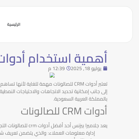
الرئيسية
أهمية استخدام أدوات CRM للصالونات في الإدارة الاحترا
يوليو 18, 2025
12:39 م
تعتبر أدوات CRM للصالونات مهمة للغاية
بالمملكة العربية السعودية.
أدوات CRM للصالونات
يعد جلاميرا بيزنس أحد أفضل أدوات crm للصالونات التجميلية بالمملكة وذلك لقدرته على الآتي:
إدارة معلومات العملاء: والذي يتضمن تعريف شا