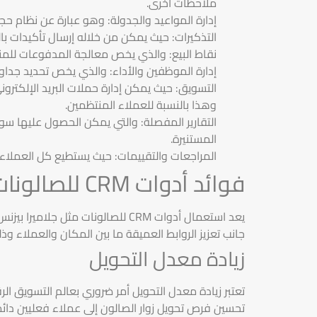
ملاحظات أخرى.
إدارة المواعيد والجدولة: وهو عبارة عن نظام حجز مواعيد متا
التذكيرات: حيث يمكن من خلاله إرسال تأكيدات با
نقاط البيع: والذي يخص معالجة المدفوعات للمنتج
إدارة الموظفين والأداء: والذي يخص تحديد جداو
التسويق: حيث يمكن إدارة حملات البريد الإلكترون
وهذا بالنسبة للعملاء المنتظمين.
التقارير المفصلة: والتي يمكن الحصول عليها سواء.
المستنيرة.
المراجعات والتقييمات: حيث يستطيع كل العملاء 
فوائد أدوات CRM للصالونات
يعد استعمال أدوات CRM للصالونات
جانب تعزيز الروابط العميقة ما بين المكان والعملاء وذ
زيادة معدل التحويل
تعتبر زيادة معدل التحويل أمر ضروري بعالم التسويق الر
تحسين فرص تحويل زوار الصالون إلى عملاء فعليين دائ