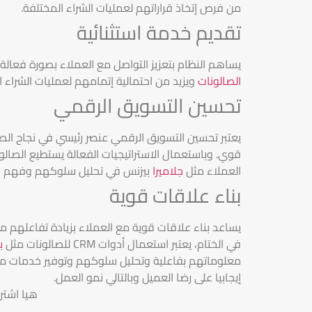
من فرص إتخاذ قراراتهم لعمليات الشراء المختلفة.
تقديم خدمة استثنائية
يساهم النظام بتعزيز التواصل مع العملاء بصورة فعالة
الصالونات
ويزيد من احتمالية إتمامهم لعمليات الشراء ا
تحسين التسويق الرقمي
يعتبر تحسين التسويق الرقمي عنصر رئيسي في نجاح الصا
قوي. وباستعمال الاستراتيجيات الفعالة يستطيع الصا
العملاء مثل
جلاميرا
بيزنس في تحليل سلوكهم وفهم احت
بناء علاقات قوية
يساعد بناء علاقات قوية مع العملاء بزيادة تفاعلهم م
في الختام، يعتبر استعمال أدوات CRM للصالونات مثل
ب
معلوماتهم بفاعلية وتحليل سلوكهم وتوفير خدمات مخ
إيجابيا على رضا العميل وبالتالي نمو العمل.
هيا اشتر