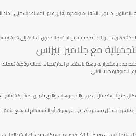
 بالصالون بمنتهى الكفاءة وتقديم تقارير عنها لمساعدتك على إتخاذ الق
تلفة والصالونات التجميلية من استعماله دون الحاجة إلى خبرة تقني
تجميلية مع جلاميرا بيزنس
اء جدد باستمرار له وهذا باستخدام استراتيجيات فعالة وذكية تمكنك
 المتوفرة حاليا التالي:
ال منها استعمال الصور والفيديوهات والتي يتم بها مشاركة نتائج ا
تم إطلاقها بشكل مستهدف على فيسبوك أو الانستقرام للتوسع بشكل أ
صل عليها العميل مع كل زيارة يقوم بها ويمكنه بعد ذلك استبدالها ب