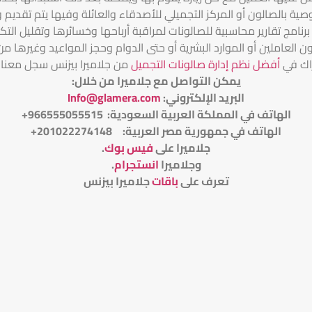
توصية بالصالون أو المركز التجميلي للأصدقاء والعائلة وفيها يتم تقد
نامج تقارير محاسبية للصالونات لمراقبة أرباحها وخسائرها وتقليل التكا
العاملين أو الموارد البشرية أو حتى الدوام وحجز المواعيد وغيرها من
اك في
أفضل نظم إدارة صالونات التجميل
من جلاميرا بيزنس سجل معنا
يمكن التواصل مع جلاميرا من خلال
:
البريد الإلكتروني
:
Info@glamera.com
الهاتف في المملكة العربية السعودية: 966555055515+
الهاتف في جمهورية مصر العربية: 201022274148+
جلاميرا على
فيس بوك
.
وجلاميرا
انستجرام
.
تعرف على
باقات
جلاميرا بيزنس