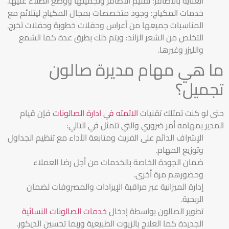
العناية بالأظافر: تقليم الأظافر وتجميلها ووضع الطلاء عليها.
خدمات المكياج: وجود متخصصات بمجال المكياج ليتلائم مع
المناسبات جميعها من أعراس وحفلات خطوبة وحفلات تخرج.
التخلص من الشعر الزائد: ويتم ذلك بطرق عدة كما الشمع
والليزر وغيرها.
ما هي مهام مديرة صالون
تجميل؟
حتى لو كنت تمتلك تقنيات
الاتمته في ادارة الصالونات
فإن قيام
المدير بمهامه أمر ضروري والتي تتمثل في التالي:
الإشراف الدائم على الفريث ومتابعة الأداء مع تنظيم الجداول
وتوزيع المهام.
ضمان الجودة الخاصة بالخدمات من أجل رضا العملاء
وحضورهم مرة أخرى.
إدارة الميزانية عبر مراقبة الإيرادات والمصروفات لضمان
الربحية.
تطوير الصالون بواسطة إدخال
خدمات الصالونات النسائية
الجديدة كما العلاج بالزيوت الطبيعية وربما تحسين الديكور.