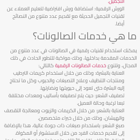
التجميل.
الورش الرقمية: استضافة ورش افتراضية لتعليم العملاء عن
تقنيات التجميل الحديثة مع تقديم عدد متنوع من النصائح
أيضا.
ما هي خدمات الصالونات؟
يمكنك استخدام تقنيات رقمية في الصالونات في عدد متنوع من
الخدمات المقدمة بداخلها، وذلك مواكبة للتطور الحادث في ذلك
المجال، وتتنوع
خدمات الصالونات الرقمية
كالتالي:
العناية بالبشرة: وذلك من خلال استخدام كريمات الترطيب
ومنتجات التنظيف وعلاج التصبغات والحبوب وكل ما تحتاج
إليه البشرة حتى تعود إلى حيويتها ونضارتها.
تصفيف الشعر: حيث يتم تصفيفه بأساليب ومعدات مختلفة
تبعا لرغبة وحالة العميل.
العناية بالشعر: من خلال الكريمات والزيوت ومعالجة التقصف
والهيشان، وذلك من خلال خبراء متخصصين.
صبغ الشعر: باستخدام صبغات ذات جودة عالية، هذا بالإضافة
إلى تقديم خدمات الفرد من خلال الاستشوار أو المكواة.