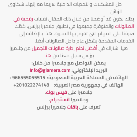
حل المشكلات والتحديات الداخلية سريعا مع إنهاء شكاوى
الزبائن.
بذلك نكون قد أوضحنا من خلال ذلك المقال تقنيات
رقمية في
الصالونات
والمتوفرة جميعها في تطبيق جلاميرا بيزنس، كذلك
تعرفنا على المهام التي تقوم بها المديرة، هذا بالإضافة إلى
الخدمات المقدمة بشكل عام داخل الصالونات أيضا.
هيا اشتراك في
أفضل نظم إدارة صالونات التجميل
من جلاميرا
بيزنس سجل معنا من
هنا
.
يمكن التواصل مع جلاميرا من خلال
:
البريد الإلكتروني
:
Info@glamera.com
الهاتف في المملكة العربية السعودية: 966555055515+
الهاتف في جمهورية مصر العربية: 201022274148+
جلاميرا على
فيس بوك
.
وجلاميرا
انستجرام
.
تعرف على
باقات
جلاميرا بيزنس