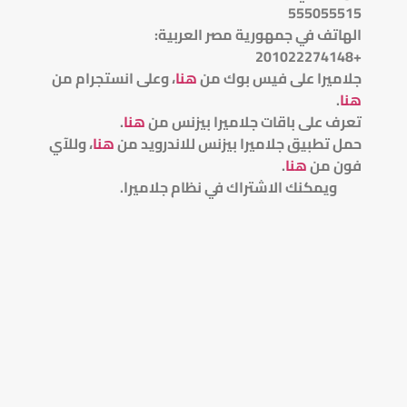
555055515
الهاتف في جمهورية مصر العربية:
+201022274148
جلاميرا على فيس بوك من
هنا
، وعلى انستجرام من
هنا
.
تعرف على باقات جلاميرا بيزنس من
هنا
.
حمل تطبيق جلاميرا بيزنس للاندرويد من
هنا
، وللآي
فون من
هنا
.
ويمكنك الاشتراك في نظام جلاميرا.