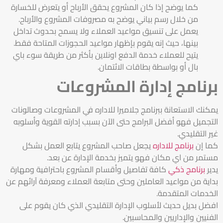
كما يوضح إذا كان المشروع يحقق الأرباح أو يتعرض للخسارة
من خلال رسم بياني يوضح به مصروفات المشروع والأرباح.
يعمل على تنسيق مواعيد العملاء ولا يسمح بحدوث تداخل
بينها، حيث إنه يقوم بإظهار مواعيد الحجوزات المتاحة فقط.
يتيح للعملاء خدمة الدفع اونلاين بأكثر من طريقة سوء باي
بال أو بواسطة بطاقات الائتمان.
برنامج إدارة المشروعات
يمكنك الاستعانة ببرنامج
جلاميرا للاداره
في المشروعات وصالونات
التجميل فهو أفضل البرامج حتى الآن بسبب إدارته القوية وأسلوبه
غير التقليدي.
كما إن
برنامج للاداره
يجعل صاحب المشروع يتابع العمل بشكل
مستمر من اي مكان فهو يتميز بخدمة الإدارة عن بعد.
يدير
برنامج ذكي
كافة تفاصيل وأقسام المشروع باحترافية ومهارة
بداية من مواعيد العاملين وحتى متابعة العملاء ومعرفة آرائهم عن
الخدمات المتقدمة.
افضل بديل حديث لأسلوب الإدارة التقليدي الذي كان يقوم على
الفنيين والإداريين والمحاسبين.