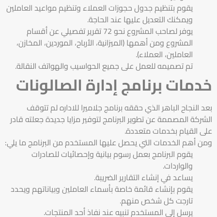
يقوم بتنظيم جدول حجوزات العملاء وتنظيم مواعيد العاملين
ويمكنك التعديل عليها عند الحاجة.
يوفر لصاحب المشروع نحو 72 تقرير تفصيلي عن أقسام
المشروع ومن أهمها (الميزانية، الأرباح، الموردين، المخازن،
العاملين، العملاء).
تم تصميمه للعمل على جميع الحواسيب والهواتف النقالة.
خدمات برنامج إدارة الصالونات
بعد النجاح الباهر الذي حققه برنامج
جلاميرا للاداره
لم تتوقف
الشركة المصممة عن تطوير البرنامج لتوفير مزايا جديدة جعلته قادر
على القيام بخدمات متعددة.
ومن أهم الخدمات التي يحصل عليها المستخدم من البرنامج ما يلي:
يقوم البرنامج بعمل رسوم بيانية وإحصائيات للصادرات
والواردات.
يساعد في إنشاء التقارير الضريبة.
يقوم بإنشاء قائمة خاصة بأسماء العاملين وبياناتهم ويحدد
تارجت كل شخص منهم.
يرسل إلى المستخدم تنبيه عند نفاذ أحد المنتجات.