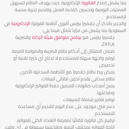
بما يشمل إصدار
الفاتورة
الإلكترونية. حيث يهدف النظام لتسهيل
العمليات اليومية وتحسين كفاءة العمل وتقديم تجربة سلسة
للمستخدم.
والجدير بالذكر أن جلاميرا بيزنس أقوى أنظمة الفوترة
الإلكترونية
في
السعودية بما يشمل من مزايا تتمثل فيما يلي:
جلاميرا بيزنس هو
برنامج متوافق هيئة الزكاة
والضريبة
ZATLA.
ضمان الامتثال إلى أحكام نظام الضريبة والضوابط اللازمة.
توفير واجهة سهلة للمستخدم لا تحتاج أي خبرة تقنية أو
تخصيص.
يمكن ربط نظام جلاميرا مع الأنظمة السحابية الأخرى.
نظام سحابي يقدم تخزين تلقائي للبيانات.
يمنح أصحاب صالونات التجميل حفظ الفواتير الإلكترونية
وطباعتها.
توفير تقارير شاملة للمبيعات.
دعم فني موجود على مدار اليوم لتقديم أي مساعدة
للمستخدم.
ترقيم كل فاتورة تلقائيًا لمعرفة التعداد الكلي للفواتير.
إتاحة الفواتير بمختلف الصيغ وطباعتها بسهولة في أي وقت.