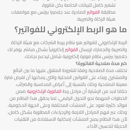
تشفير كامل للبيانات الخاصة بكل فاتورة.
مطابقة
الفواتير
الصادرة عند جلاميرا بيزنس مع مواصفات
هيئة الزكاة والضريبة.
ما هو الربط الإلكتروني للفواتير؟
الربط الإلكتروني للفواتير هو نظام يربط الشركات مع هيئة الزكاة
والضريبة والجمارك لإرسال
الفواتير
إلكترونياً بشكل مباشر. يوفر لك
جلاميرا بيزنس نظام فوترة إلكترونية شامل ليدعم نجاحك.
كم مدة صلاحية الفاتورة؟
تختلف مدة الصلاحية وفقا للشروط المتفق عليها ما بين البائع
والمشتري وبناء على القوانين المحلية والتي يمكنها أن تفرض فترة
معينة للصلاحية وذلك بالنسبة إلى أغراض المحاسبة والضرائب.
ختامًا لابد من الإشارة أن
مراحل ربط
الفاتورة الإلكترونية
ضمن
الخطوات المهمة نحو التحول الرقمي، لما يحقق هذا النظام من
فوائد كثيرة تعود على المنشآت المختلفة وعلى الجهة الحكومية،
وذلك عبر فهم المراحل اللازمة والإجراءات المطلوبة بشكل كامل،
لأن هذا النظام يمنح المنشآت إمكانية الاستفادة من التقنيات
الحديثة لتحسين الأداء.