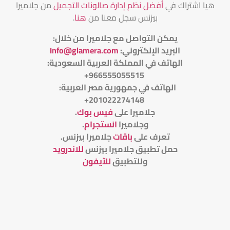
هيا اشتراك في
أفضل نظم إدارة صالونات التجميل
من جلاميرا
بيزنس سجل معنا من
هنا
.
يمكن التواصل مع جلاميرا من خلال
:
البريد الإلكتروني
:
Info@glamera.com
الهاتف في المملكة العربية السعودية:
966555055515+
الهاتف في جمهورية مصر العربية:
201022274148+
جلاميرا على
فيس بوك
.
وجلاميرا
انستجرام
.
تعرف على
باقات
جلاميرا بيزنس
.
حمل تطبيق جلاميرا بيزنس
للاندرويد
وللتطبيق
للآيفون