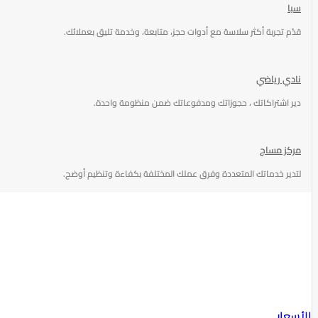
سبا
قدّم تجربة أكثر سلاسة مع أدوات حجز، متابعة، وخدمة تليق بعملائك.
نادي رياضي
دير اشتراكاتك ، حجوزاتك ومدفوعاتك ضمن منظومة واحدة.
مركز مساج
لتدير خدماتك المتعددة وفرق عملك المختلفة بكفاءة وتنظيم أوضح.
الأسعار